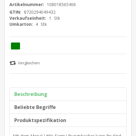
Artikelnummer:
108018565406
GTIN:
8720294049432
Verkaufseinheit:
1
Stk
Umkarton:
4
Stk
Beschreibung
Beliebte Begriffe
Produktspezifikation
Mit dem Mepal Little Farm Ubungsbecher kann Ihr Kind