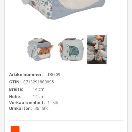
Artikelnummer:
LD8909
GTIN:
8713291889095
Breite:
14 cm
Höhe:
14 cm
Verkaufseinheit:
1
Stk
Umkarton:
36
Stk