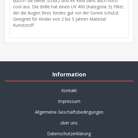
dutch? Sie bietet Schutz und Ihr Kind sieht auch noch
cool aus. Die Brille hat einen UV 400 (Kategorie 3) Filter,
der die Augen Ihres Kindes gut vor der Sonne schützt.
Geeignet für Kinder von 2 bis 5 Jahren Material:
Kunststoff
Information
Kontakt
Impressum
Allgemeine Geschäftsbedingungen
über uns
Datenschutzerklärung