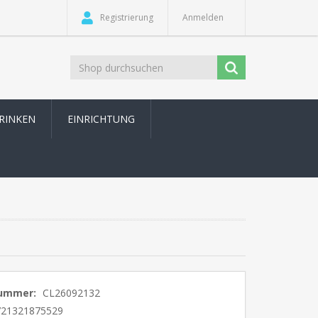
Registrierung
Anmelden
TRINKEN
EINRICHTUNG
nummer:
CL26092132
721321875529