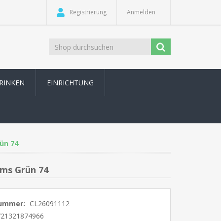
Registrierung
Anmelden
TRINKEN
EINRICHTUNG
ün 74
ams Grün 74
nummer:
CL26091112
721321874966