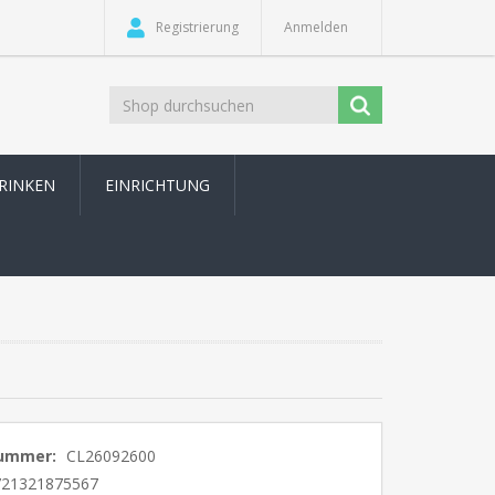
Registrierung
Anmelden
TRINKEN
EINRICHTUNG
nummer:
CL26092600
721321875567