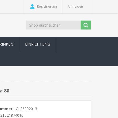
Registrierung
Anmelden
TRINKEN
EINRICHTUNG
a 80
nummer:
CL26092013
721321874010