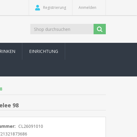
Registrierung
Anmelden
TRINKEN
EINRICHTUNG
8
elee 98
nummer:
CL26091010
721321873686