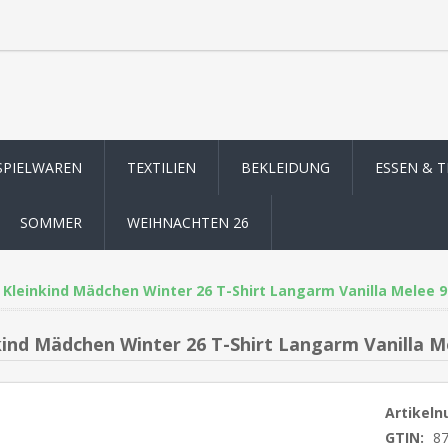
SPIELWAREN
TEXTILIEN
BEKLEIDUNG
ESSEN & 
SOMMER
WEIHNACHTEN 26
Kleinkind Mädchen Winter 26 T-Shirt Langarm Vanilla Melee 9
kind Mädchen Winter 26 T-Shirt Langarm Vanilla M
Artikel
GTIN:
8