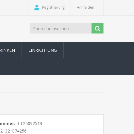
Registrierung
Anmelden
TRINKEN
EINRICHTUNG
nummer:
CL26092513
721321874256