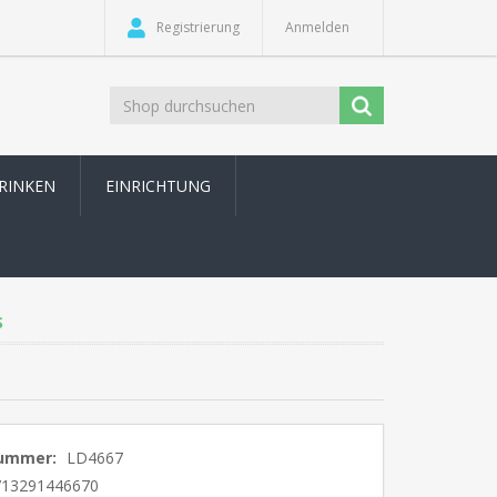
Registrierung
Anmelden
TRINKEN
EINRICHTUNG
S
nummer:
LD4667
713291446670