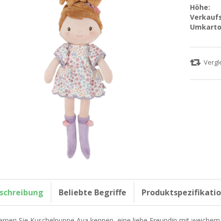
Höhe:
Verkaufs
Umkarto
schreibung
Beliebte Begriffe
Produktspezifikati
ernen Sie Kuschelpuppe Ava kennen, eine liebe Freundin mit weichem