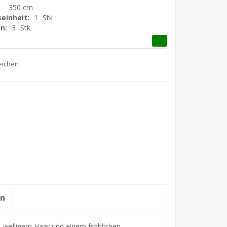
350 cm
einheit:
1
Stk
n:
3
Stk
on
, welligem Haar und einem fröhlichen