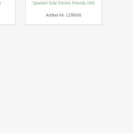
m
Spieluhr Eule Forest Friends GRS
Schmu
Artikel-Nr.
LD8906
A