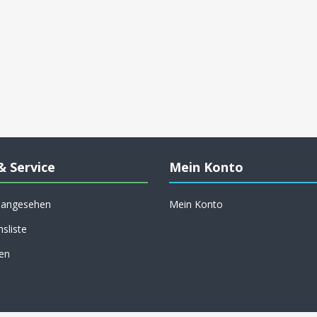
& Service
Mein Konto
h angesehen
Mein Konto
hsliste
en