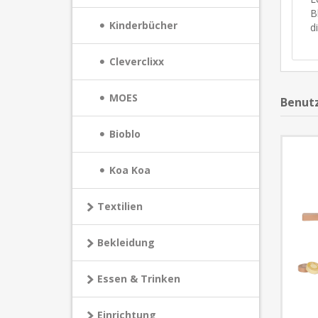
B
Kinderbücher
d
Cleverclixx
MOES
Benutz
Bioblo
Koa Koa
Textilien
Bekleidung
Essen & Trinken
Einrichtung