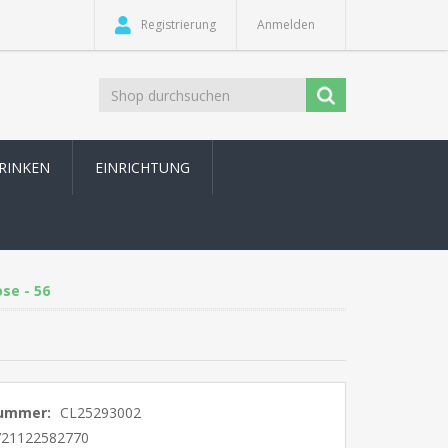
Registrierung
Anmelden
TRINKEN
EINRICHTUNG
se - 56
nummer:
CL25293002
721122582770