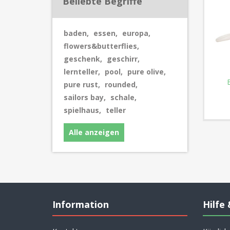
Beliebte Begriffe
baden
,
essen
,
europa
,
flowers&butterflies
,
geschenk
,
geschirr
,
lernteller
,
pool
,
pure olive
,
pure rust
,
rounded
,
sailors bay
,
schale
,
spielhaus
,
teller
Alle anzeigen
Information
Hilfe 