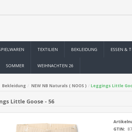
SPIELWAREN
TEXTILIEN
BEKLEIDUNG
ESSEN & 
SOMMER
WEIHNACHTEN 26
Bekleidung
NEW NB Naturals ( NOOS )
Leggings Little Goo
ngs Little Goose - 56
Artikel
GTIN:
8