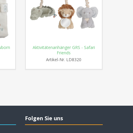
wborn
Aktivitätenanhänger GRS - Safari
Laufgi
Friends
Artikel-Nr.
LD8320
Folgen Sie uns