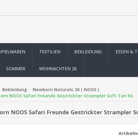
SPIELWAREN
TEXTILIEN
BEKLEIDUNG
ESSEN & 
SOMMER
WEIHNACHTEN 26
Bekleidung
Newborn Naturals 26 ( NOOS )
rn NOOS Safari Freunde Gestrickter Strampler Soft Tan 56
rn NOOS Safari Freunde Gestrickter Strampler So
Artikel