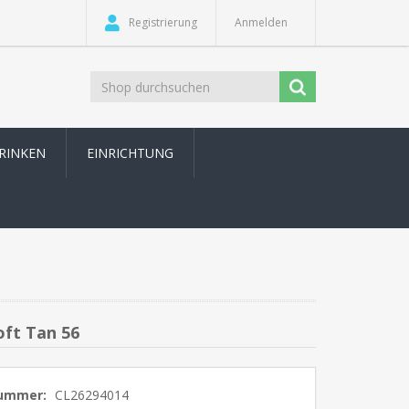
Registrierung
Anmelden
TRINKEN
EINRICHTUNG
ft Tan 56
nummer:
CL26294014