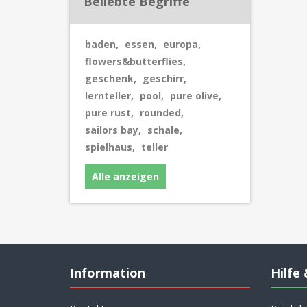
Beliebte Begriffe
baden
,
essen
,
europa
,
flowers&butterflies
,
geschenk
,
geschirr
,
lernteller
,
pool
,
pure olive
,
pure rust
,
rounded
,
sailors bay
,
schale
,
spielhaus
,
teller
Alle anzeigen
Information
Hilfe 