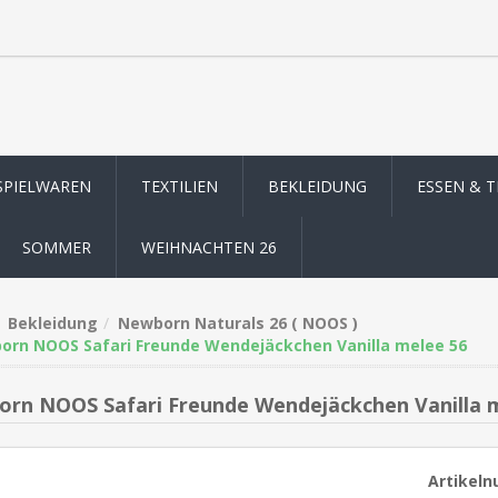
SPIELWAREN
TEXTILIEN
BEKLEIDUNG
ESSEN & 
SOMMER
WEIHNACHTEN 26
Bekleidung
Newborn Naturals 26 ( NOOS )
orn NOOS Safari Freunde Wendejäckchen Vanilla melee 56
rn NOOS Safari Freunde Wendejäckchen Vanilla 
Artikel