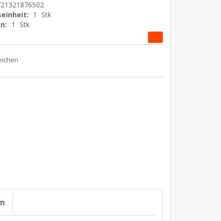
721321876502
einheit:
1
Stk
n:
1
Stk
on