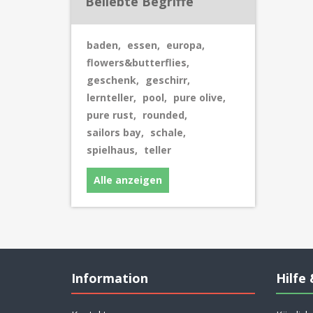
Beliebte Begriffe
baden
,
essen
,
europa
,
flowers&butterflies
,
geschenk
,
geschirr
,
lernteller
,
pool
,
pure olive
,
pure rust
,
rounded
,
sailors bay
,
schale
,
spielhaus
,
teller
Alle anzeigen
Information
Hilfe 