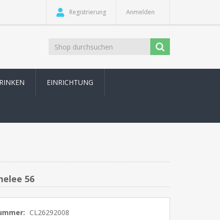
Registrierung
Anmelden
TRINKEN
EINRICHTUNG
melee 56
nummer:
CL26292008