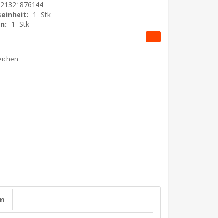
721321876144
einheit:
1
Stk
n:
1
Stk
on