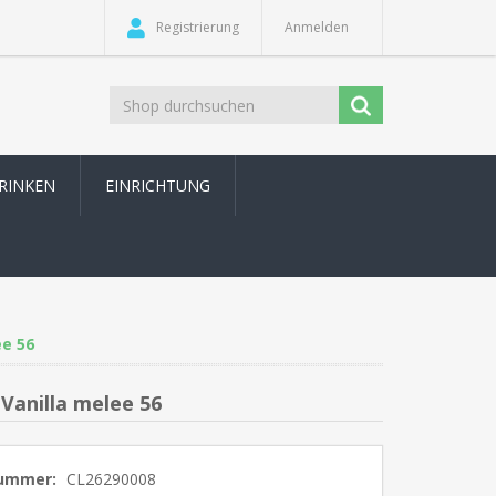
Registrierung
Anmelden
TRINKEN
EINRICHTUNG
e 56
Vanilla melee 56
nummer:
CL26290008