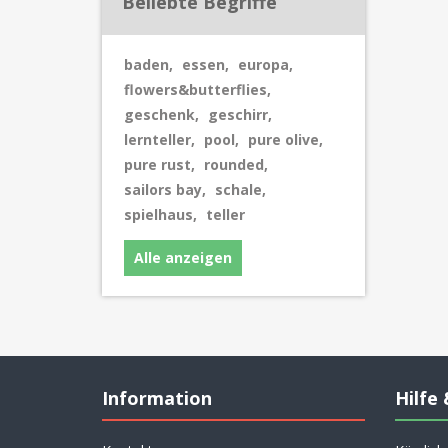
Beliebte Begriffe
baden
,
essen
,
europa
,
flowers&butterflies
,
geschenk
,
geschirr
,
lernteller
,
pool
,
pure olive
,
pure rust
,
rounded
,
sailors bay
,
schale
,
spielhaus
,
teller
Alle anzeigen
Information
Hilfe 