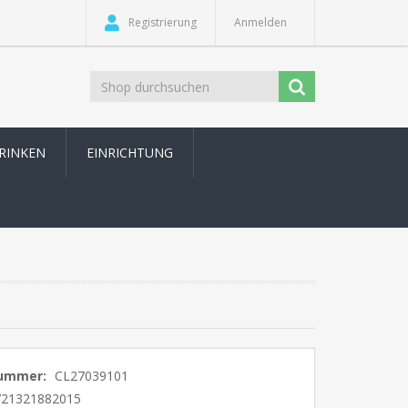
Registrierung
Anmelden
TRINKEN
EINRICHTUNG
nummer:
CL27039101
721321882015