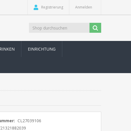
Registrierung
Anmelden
TRINKEN
EINRICHTUNG
nummer:
CL27039106
721321882039