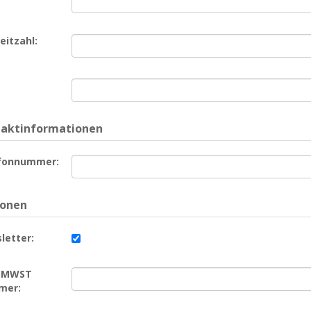
eitzahl:
aktinformationen
fonnummer:
ionen
letter:
/ MWST
mer: