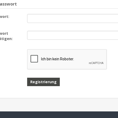
Passwort
wort:
wort
ätigen: