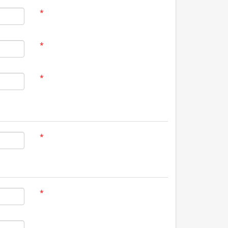
*
*
*
*
*