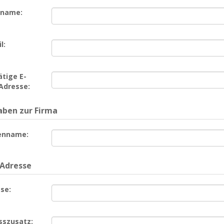
name:
l:
tige E-
Adresse:
ben zur Firma
enname:
 Adresse
se:
sszusatz: