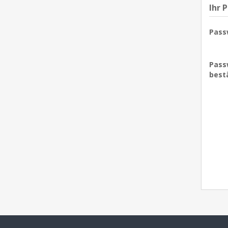
Ihr 
Pass
Pass
best