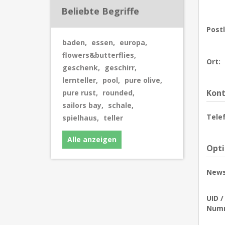
Beliebte Begriffe
Postl
baden
,
essen
,
europa
,
flowers&butterflies
,
Ort:
geschenk
,
geschirr
,
lernteller
,
pool
,
pure olive
,
Kont
pure rust
,
rounded
,
sailors bay
,
schale
,
Tele
spielhaus
,
teller
Alle anzeigen
Opt
News
UID 
Num