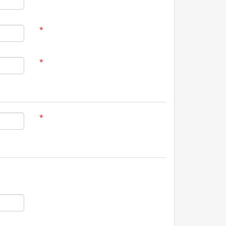
*
*
*