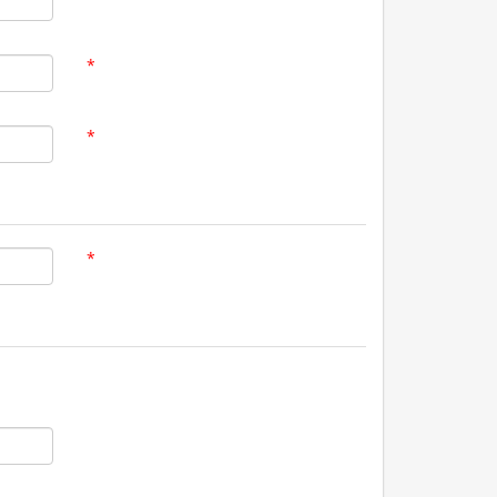
*
*
*