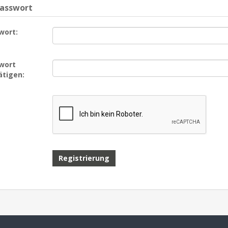
Passwort
wort:
wort
ätigen: