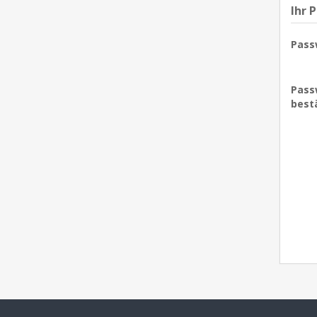
Ihr 
Pass
Pass
best