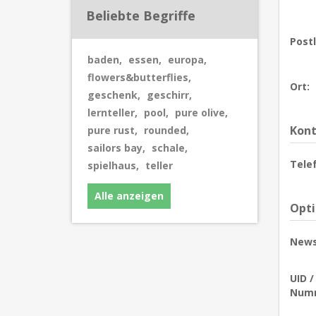
Beliebte Begriffe
Postl
baden
,
essen
,
europa
,
flowers&butterflies
,
Ort:
geschenk
,
geschirr
,
lernteller
,
pool
,
pure olive
,
Kont
pure rust
,
rounded
,
sailors bay
,
schale
,
Tele
spielhaus
,
teller
Alle anzeigen
Opt
News
UID 
Num