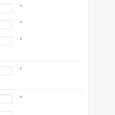
*
*
*
*
*