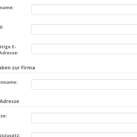
name:
l:
tige E-
Adresse:
ben zur Firma
enname:
 Adresse
se:
sszusatz: