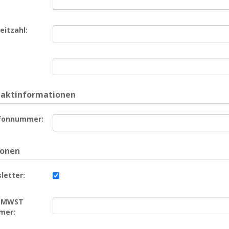
eitzahl:
aktinformationen
fonnummer:
ionen
letter:
/ MWST
mer: