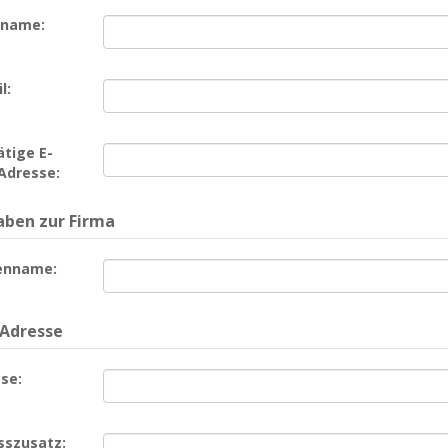
name:
l:
tige E-
Adresse:
ben zur Firma
enname:
 Adresse
se:
sszusatz: