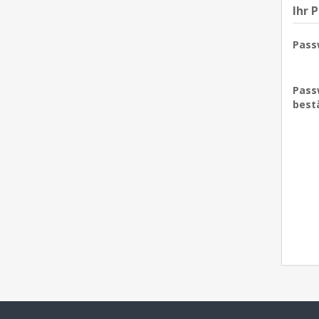
Ihr 
Pass
Pass
best