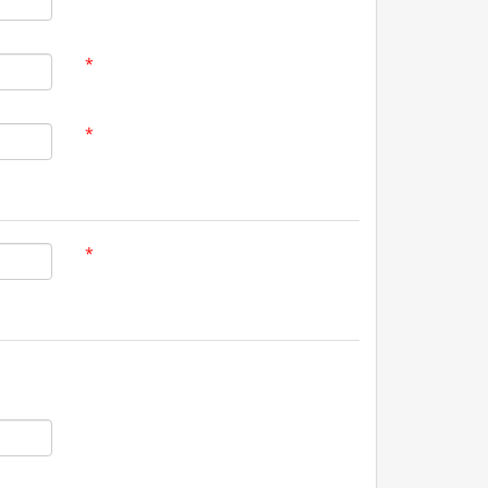
*
*
*