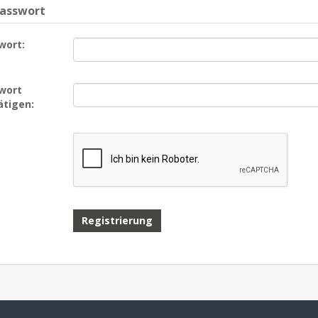
Passwort
wort:
wort
ätigen: