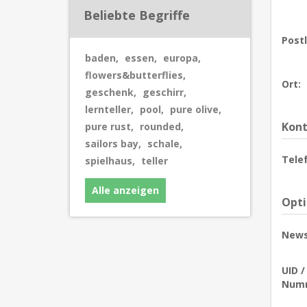
Beliebte Begriffe
Postl
baden
,
essen
,
europa
,
flowers&butterflies
,
Ort:
geschenk
,
geschirr
,
lernteller
,
pool
,
pure olive
,
Kont
pure rust
,
rounded
,
sailors bay
,
schale
,
Tele
spielhaus
,
teller
Alle anzeigen
Opt
News
UID 
Num