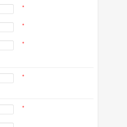
*
*
*
*
*