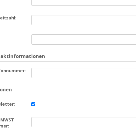
eitzahl:
aktinformationen
fonnummer:
ionen
letter:
/ MWST
mer: