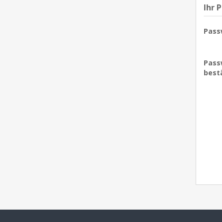
Ihr 
Pass
Pass
best