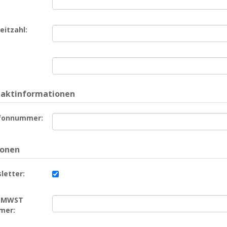
eitzahl:
aktinformationen
fonnummer:
ionen
letter:
/ MWST
mer: