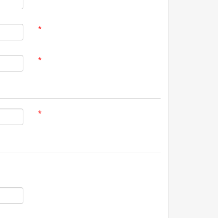
*
*
*