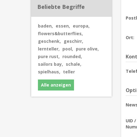
Beliebte Begriffe
Postl
baden
,
essen
,
europa
,
flowers&butterflies
,
Ort:
geschenk
,
geschirr
,
lernteller
,
pool
,
pure olive
,
Kont
pure rust
,
rounded
,
sailors bay
,
schale
,
Tele
spielhaus
,
teller
Alle anzeigen
Opt
News
UID 
Num