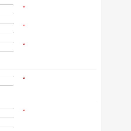
*
*
*
*
*