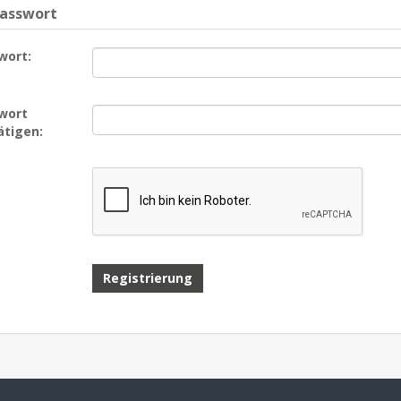
Passwort
wort:
wort
ätigen: