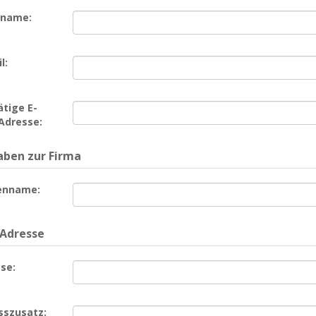
name:
l:
tige E-
Adresse:
ben zur Firma
enname:
 Adresse
se:
sszusatz: