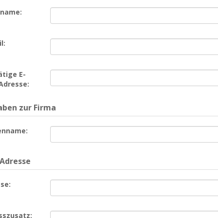
name:
l:
tige E-
Adresse:
ben zur Firma
enname:
 Adresse
se:
sszusatz: