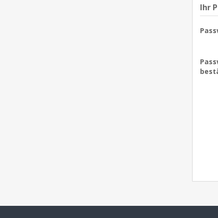
Ihr 
Pass
Pass
best