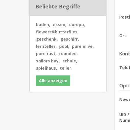
Beliebte Begriffe
Postl
baden
,
essen
,
europa
,
flowers&butterflies
,
Ort:
geschenk
,
geschirr
,
lernteller
,
pool
,
pure olive
,
Kont
pure rust
,
rounded
,
sailors bay
,
schale
,
Tele
spielhaus
,
teller
Alle anzeigen
Opt
News
UID 
Num