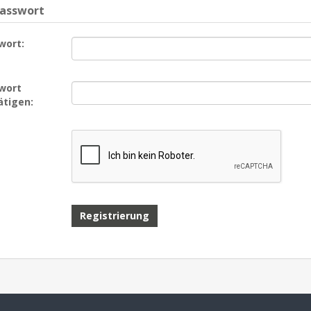
Passwort
wort:
wort
ätigen: