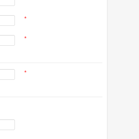
*
*
*