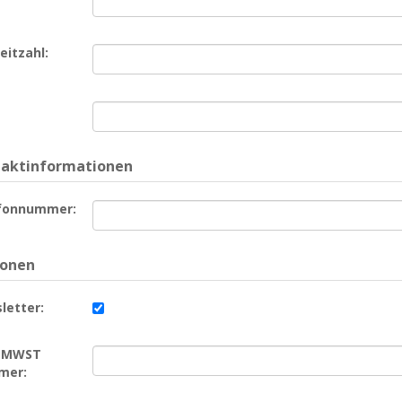
eitzahl:
aktinformationen
fonnummer:
ionen
letter:
/ MWST
mer: