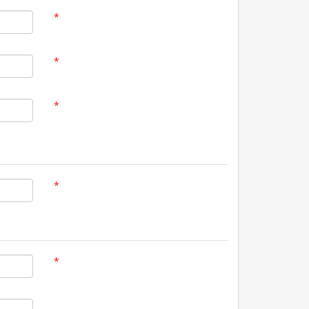
*
*
*
*
*