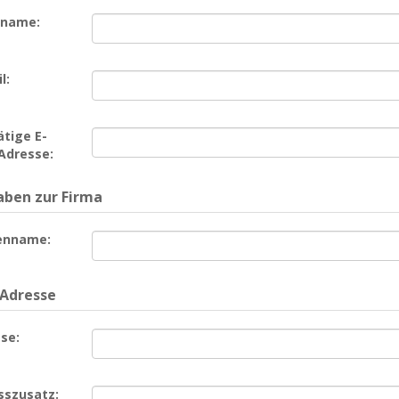
name:
l:
tige E-
Adresse:
ben zur Firma
enname:
 Adresse
se:
sszusatz: