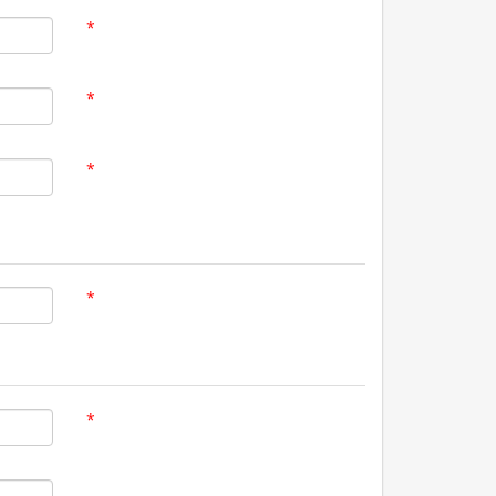
*
*
*
*
*