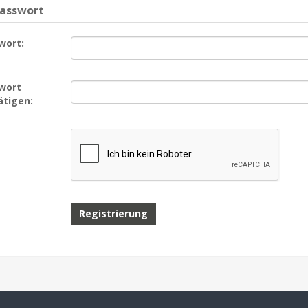
Passwort
wort:
wort
ätigen: