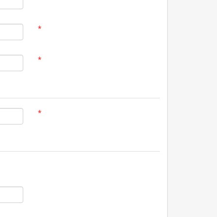
*
*
*