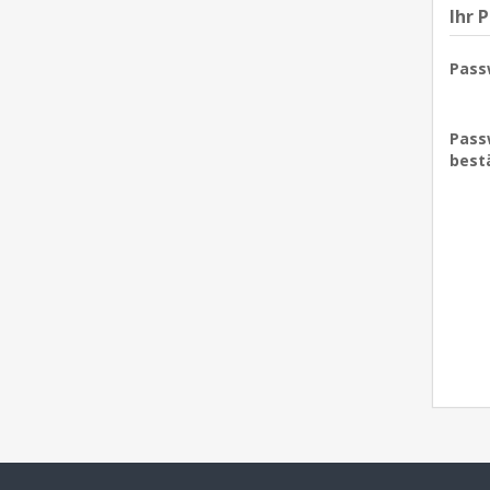
Ihr 
Pass
Pass
best