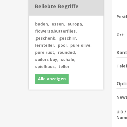
Beliebte Begriffe
Postl
baden
,
essen
,
europa
,
flowers&butterflies
,
Ort:
geschenk
,
geschirr
,
lernteller
,
pool
,
pure olive
,
Kont
pure rust
,
rounded
,
sailors bay
,
schale
,
Tele
spielhaus
,
teller
Alle anzeigen
Opt
News
UID 
Num