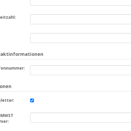
eitzahl:
aktinformationen
fonnummer:
ionen
letter:
/ MWST
mer: