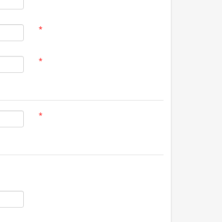
*
*
*