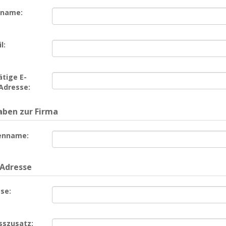
name:
l:
tige E-
Adresse:
ben zur Firma
enname:
 Adresse
se:
sszusatz: