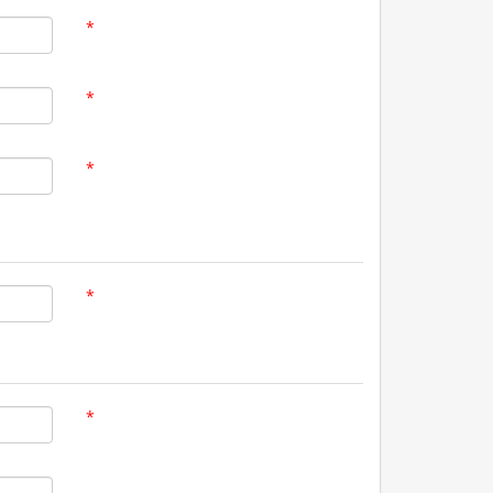
*
*
*
*
*