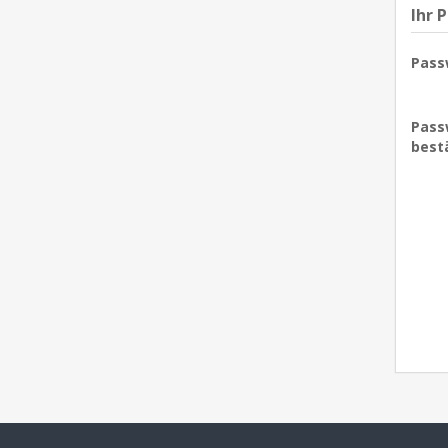
Ihr 
Pass
Pass
best