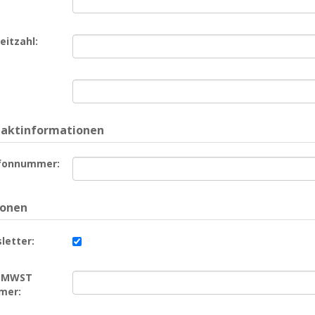
eitzahl:
aktinformationen
fonnummer:
ionen
letter:
/ MWST
mer: