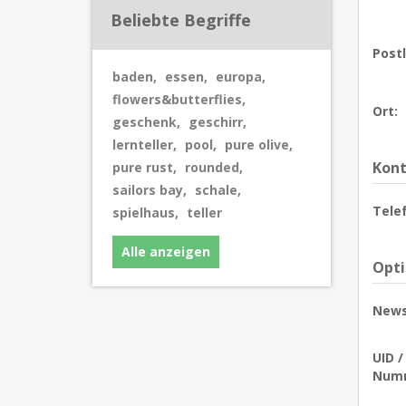
Beliebte Begriffe
Postl
baden
,
essen
,
europa
,
flowers&butterflies
,
Ort:
geschenk
,
geschirr
,
lernteller
,
pool
,
pure olive
,
Kont
pure rust
,
rounded
,
sailors bay
,
schale
,
Tele
spielhaus
,
teller
Alle anzeigen
Opt
News
UID 
Num