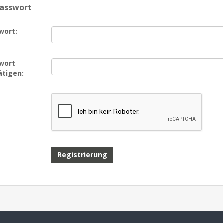
Passwort
wort:
wort
ätigen: