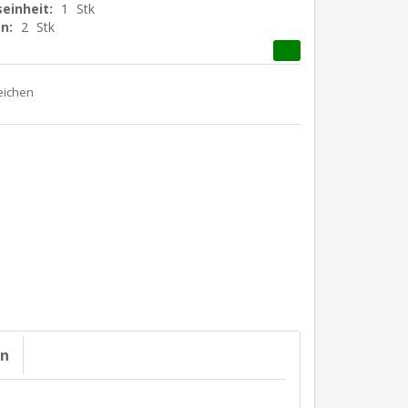
einheit:
1
Stk
n:
2
Stk
on