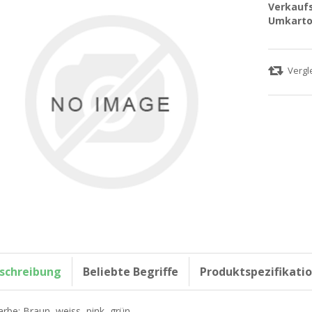
Verkaufs
Umkarto
schreibung
Beliebte Begriffe
Produktspezifikati
arbe: Braun, weiss, pink, grün