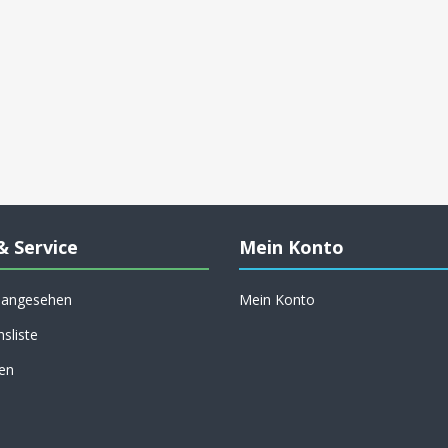
& Service
Mein Konto
h angesehen
Mein Konto
hsliste
en