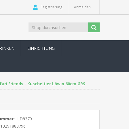
Registrierung
Anmelden
TRINKEN
EINRICHTUNG
fari Friends - Kuscheltier Löwin 60cm GRS
nummer:
LD8379
713291883796