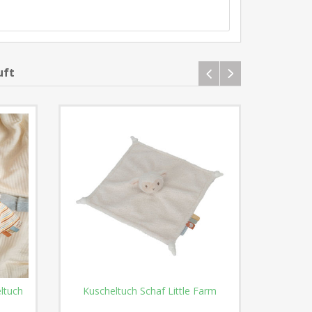
uft
ltuch
Kuscheltuch Schaf Little Farm
Little