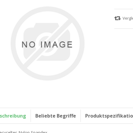
schreibung
Beliebte Begriffe
Produktspezifikati
ecyceltes Nylon,Spandex