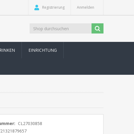
Registrierung
Anmelden
TRINKEN
EINRICHTUNG
nummer:
CL27030858
721321879657