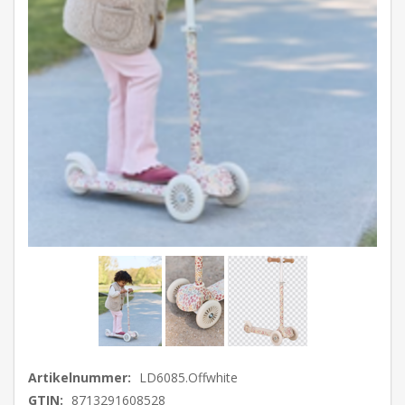
Artikelnummer:
LD6085.Offwhite
GTIN:
8713291608528