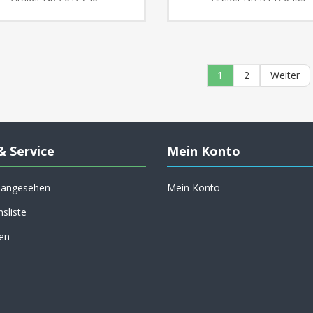
1
2
Weiter
& Service
Mein Konto
h angesehen
Mein Konto
hsliste
en