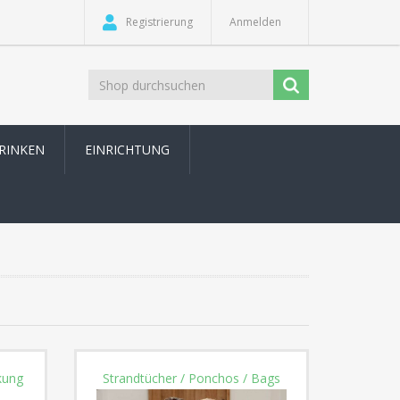
Registrierung
Anmelden
TRINKEN
EINRICHTUNG
kung
Strandtücher / Ponchos / Bags