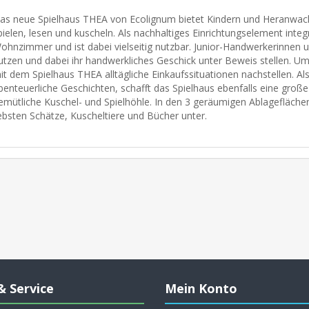
as neue Spielhaus THEA von Ecolignum bietet Kindern und Heranwa
pielen, lesen und kuscheln. Als nachhaltiges Einrichtungselement integri
ohnzimmer und ist dabei vielseitig nutzbar. Junior-Handwerkerinnen
utzen und dabei ihr handwerkliches Geschick unter Beweis stellen. Um
it dem Spielhaus THEA alltägliche Einkaufssituationen nachstellen. Als
benteuerliche Geschichten, schafft das Spielhaus ebenfalls eine groß
emütliche Kuschel- und Spielhöhle. In den 3 geräumigen Ablageflächen 
iebsten Schätze, Kuscheltiere und Bücher unter.
& Service
Mein Konto