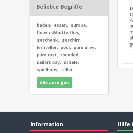
Beliebte Begriffe
D
s
W
baden
,
essen
,
europa
,
n
m
flowers&butterflies
,
a
geschenk
,
geschirr
,
g
lernteller
,
pool
,
pure olive
,
l
pure rust
,
rounded
,
sailors bay
,
schale
,
spielhaus
,
teller
Alle anzeigen
Information
Hilfe 