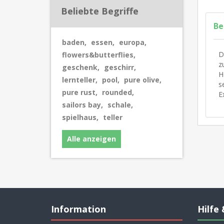
Beliebte Begriffe
Be
baden
,
essen
,
europa
,
D
flowers&butterflies
,
z
geschenk
,
geschirr
,
H
lernteller
,
pool
,
pure olive
,
s
pure rust
,
rounded
,
E
sailors bay
,
schale
,
spielhaus
,
teller
Alle anzeigen
Information
Hilfe 