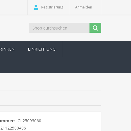
Registrierung
Anmelden
TRINKEN
EINRICHTUNG
nummer:
CL25093060
721122580486