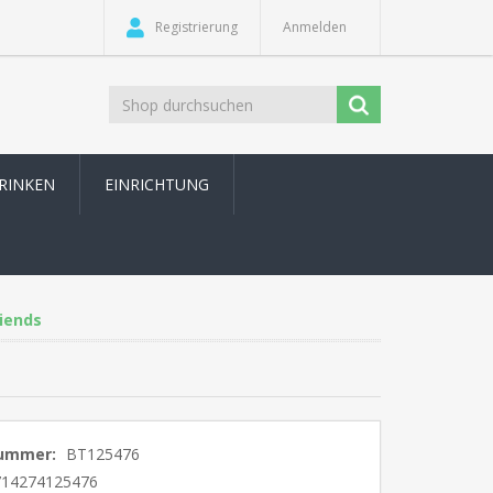
Registrierung
Anmelden
TRINKEN
EINRICHTUNG
iends
nummer:
BT125476
714274125476