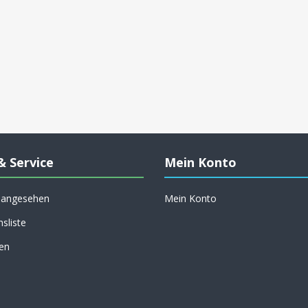
& Service
Mein Konto
h angesehen
Mein Konto
hsliste
en