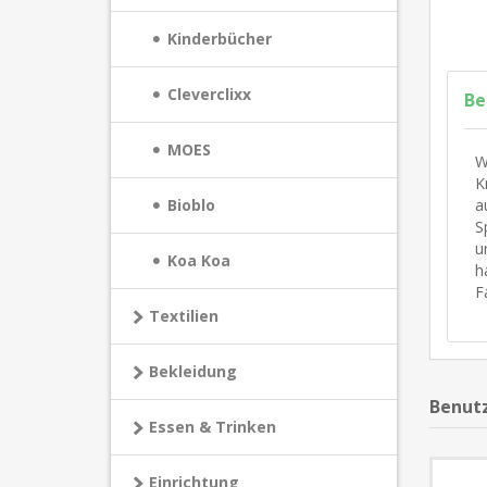
Kinderbücher
Cleverclixx
Be
MOES
W
K
a
Bioblo
S
u
Koa Koa
h
F
Textilien
Bekleidung
Benutz
Essen & Trinken
Einrichtung