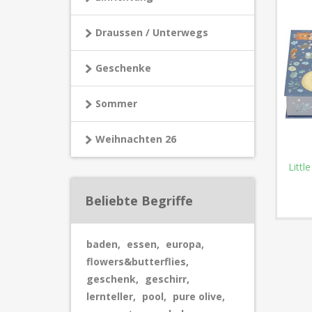
Draussen / Unterwegs
Geschenke
Sommer
Weihnachten 26
Littl
Beliebte Begriffe
baden
,
essen
,
europa
,
flowers&butterflies
,
geschenk
,
geschirr
,
lernteller
,
pool
,
pure olive
,