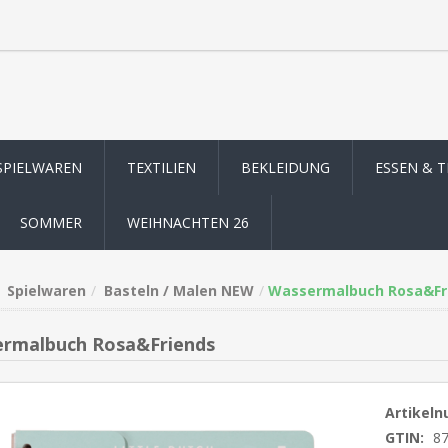
SPIELWAREN
TEXTILIEN
BEKLEIDUNG
ESSEN & 
SOMMER
WEIHNACHTEN 26
Spielwaren
Basteln / Malen NEW
Wassermalbuch Rosa&Fr
rmalbuch Rosa&Friends
Artikel
GTIN:
8