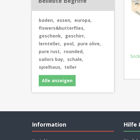
Beliebte Begriffe
baden
,
essen
,
europa
,
flowers&butterflies
,
geschenk
,
geschirr
,
lernteller
,
pool
,
pure olive
,
pure rust
,
rounded
,
Sock
sailors bay
,
schale
,
spielhaus
,
teller
Alle anzeigen
Information
Hilfe 