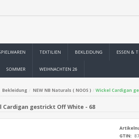
SPIELWAREN
TEXTILIEN
BEKLEIDUNG
ESSEN & 
SOMMER
WEIHNACHTEN 26
Bekleidung
NEW NB Naturals ( NOOS )
Wickel Cardigan ges
l Cardigan gestrickt Off White - 68
Artikel
GTIN:
8