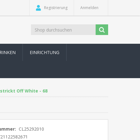
Registrierung
Anmelden
TRINKEN
EINRICHTUNG
trickt Off White - 68
nummer:
CL25292010
721122582671